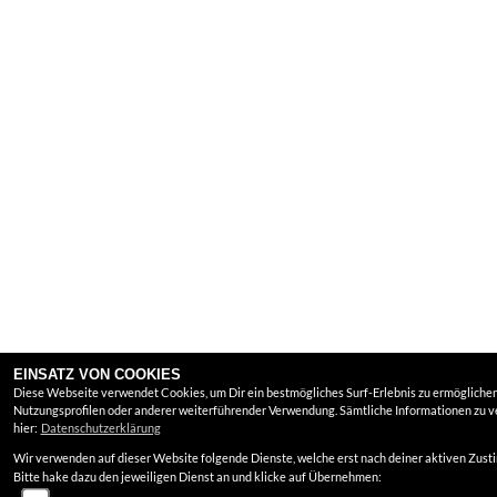
EINSATZ VON COOKIES
Diese Webseite verwendet Cookies, um Dir ein bestmögliches Surf-Erlebnis zu ermöglichen.
Nutzungsprofilen oder anderer weiterführender Verwendung. Sämtliche Informationen zu 
hier:
Datenschutzerklärung
Wir verwenden auf dieser Website folgende Dienste, welche erst nach deiner aktiven Zu
Bitte hake dazu den jeweiligen Dienst an und klicke auf Übernehmen: