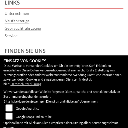
LINKS
Unternehmen
Neufahrzeuge
Gebrauchtfahrzeuge
Service
FINDEN SIE UNS
EINSATZ VON COOKIES
Facebook
Diese Webseite verwendet Cookies, um Dir ein bestmögliches Surf-Erlebnis zu
ermöglichen. Diese Daten werden erhoben und dienen nicht für die Erstellung von
Google Maps
Nutzungsprofilen oder anderer weiterführender Verwendung. Sämtliche Informationen
zu verwendeten Cookies und eingebundenen Diensten findest du
hier:
Datenschutzerklärung
RECHTLICHES
Wir verwenden auf dieser Website folgende Dienste, welche erst nach deiner aktiven
Zustimmung eingebunden werden.
AGB
Bitte hake dazu den jeweiligen Dienst an und klicke auf Übernehmen:
Google Analytics
Impressum
Google Maps und Youtube
Datenschutz
Optional kann mit Klick auf Alles akzeptieren der Nutzung aller Dienste zugestimmt
werden