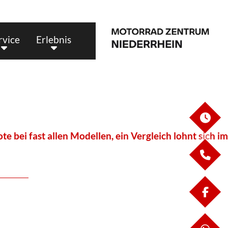
rvice
Erlebnis
ÖF
bei fast allen Modellen, ein Vergleich lohnt sich i
KO
FA