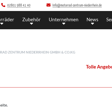
02801 988 41 40
Info@motorrad-zentrum-niederrhein.de
rräder
Zubehör
Unternehmen
News
Se
RAD ZENTRUM NIEDERRHEIN GMBH & CO.KG
Tolle Angebote 
eite.