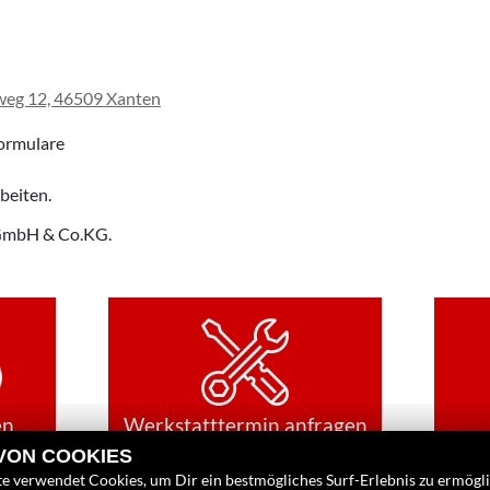
eg 12, 46509 Xanten
ormulare
beiten.
 GmbH & Co.KG
.
en
Werkstatttermin anfragen
 VON COOKIES
e verwendet Cookies, um Dir ein bestmögliches Surf-Erlebnis zu ermögl