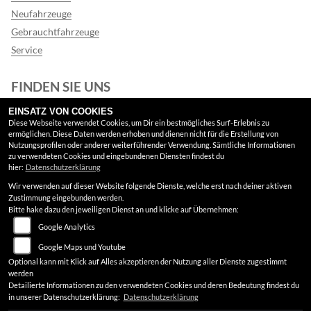
Neufahrzeuge
Gebrauchtfahrzeuge
Service
FINDEN SIE UNS
EINSATZ VON COOKIES
Facebook
Diese Webseite verwendet Cookies, um Dir ein bestmögliches Surf-Erlebnis zu
ermöglichen. Diese Daten werden erhoben und dienen nicht für die Erstellung von
Google Maps
Nutzungsprofilen oder anderer weiterführender Verwendung. Sämtliche Informationen
zu verwendeten Cookies und eingebundenen Diensten findest du
hier:
Datenschutzerklärung
RECHTLICHES
Wir verwenden auf dieser Website folgende Dienste, welche erst nach deiner aktiven
Zustimmung eingebunden werden.
AGB
Bitte hake dazu den jeweiligen Dienst an und klicke auf Übernehmen:
Google Analytics
Impressum
Google Maps und Youtube
Datenschutz
Optional kann mit Klick auf Alles akzeptieren der Nutzung aller Dienste zugestimmt
werden
Disclaimer
Detailierte Informationen zu den verwendeten Cookies und deren Bedeutung findest du
in unserer Datenschutzerklärung:
Datenschutzerklärung