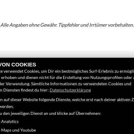
Alle Angaben ohne Gewähr. Tippfehler und Irrtümer vorbehalten.
 VON COOKIES
e verwendet Cookies, um Dir ein bestmögliches Surf-Erlebnis zu ermögl
erhoben und dienen nicht für die Erstellung von Nutzungsprofilen oder
der Verwendung. Sämtliche Informationen zu verwendeten Cookies und
 Diensten findest du hier:
Datenschutzerklärung
LINKS
FINDEN SIE
 auf dieser Website folgende Dienste, welche erst nach deiner aktiven
Unternehmen
Facebook
werden.
Neufahrzeuge
zu den jeweiligen Dienst an und klicke auf Übernehmen:
Google Map
Gebrauchtfahrzeuge
 Analytics
Service
 Maps und Youtube
40