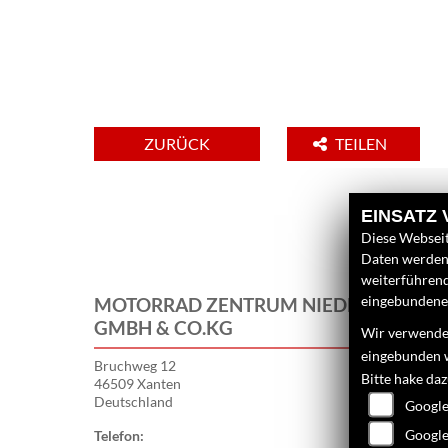
ZURÜCK
TEILEN
EINSATZ
Diese Webseit
Daten werden 
weiterführen
eingebundenen
MOTORRAD ZENTRUM NIEDERRHEIN
GMBH & CO.KG
Wir verwenden
eingebunden 
Bruchweg 12
Bitte hake da
46509 Xanten
Deutschland
Google
Google
Telefon:
02801 988 41 