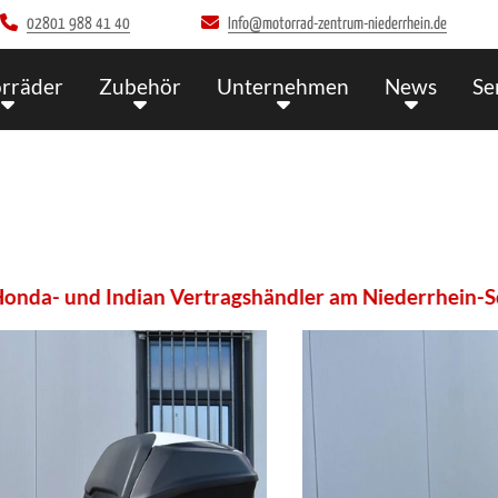
02801 988 41 40
Info@motorrad-zentrum-niederrhein.de
rräder
Zubehör
Unternehmen
News
Se
ndian Vertragshändler am Niederrhein-Schau in unser