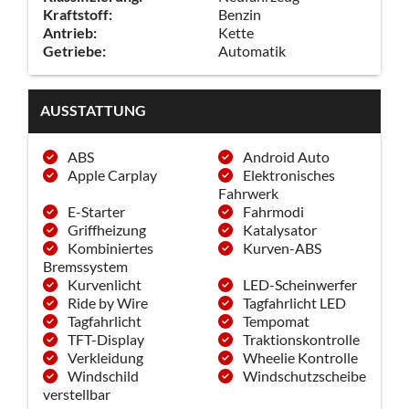
Kraftstoff:
Benzin
Antrieb:
Kette
Getriebe:
Automatik
AUSSTATTUNG
ABS
Android Auto
Apple Carplay
Elektronisches
Fahrwerk
E-Starter
Fahrmodi
Griffheizung
Katalysator
Kombiniertes
Kurven-ABS
Bremssystem
Kurvenlicht
LED-Scheinwerfer
Ride by Wire
Tagfahrlicht LED
Tagfahrlicht
Tempomat
TFT-Display
Traktionskontrolle
Verkleidung
Wheelie Kontrolle
Windschild
Windschutzscheibe
verstellbar