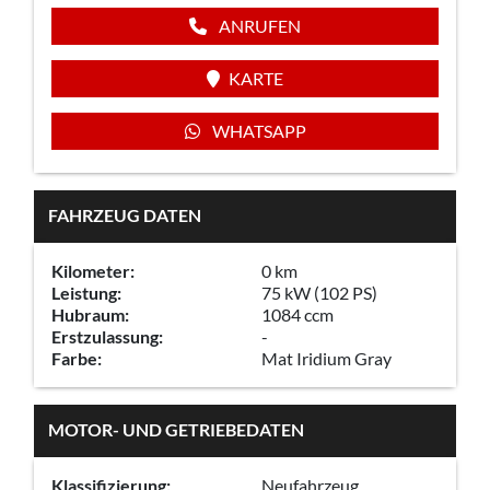
ANRUFEN
KARTE
WHATSAPP
FAHRZEUG DATEN
Kilometer:
0 km
Leistung:
75 kW (102 PS)
Hubraum:
1084 ccm
Erstzulassung:
-
Farbe:
Mat Iridium Gray
MOTOR- UND GETRIEBEDATEN
Klassifizierung:
Neufahrzeug