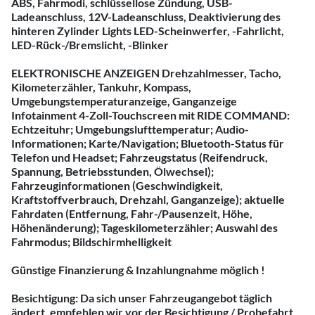
ABS, Fahrmodi, schlüssellose Zündung, USB-
Ladeanschluss, 12V-Ladeanschluss, Deaktivierung des
hinteren Zylinder Lights LED-Scheinwerfer, -Fahrlicht,
LED-Rück-/Bremslicht, -Blinker
ELEKTRONISCHE ANZEIGEN Drehzahlmesser, Tacho,
Kilometerzähler, Tankuhr, Kompass,
Umgebungstemperaturanzeige, Ganganzeige
Infotainment 4-Zoll-Touchscreen mit RIDE COMMAND:
Echtzeituhr; Umgebungslufttemperatur; Audio-
Informationen; Karte/Navigation; Bluetooth-Status für
Telefon und Headset; Fahrzeugstatus (Reifendruck,
Spannung, Betriebsstunden, Ölwechsel);
Fahrzeuginformationen (Geschwindigkeit,
Kraftstoffverbrauch, Drehzahl, Ganganzeige); aktuelle
Fahrdaten (Entfernung, Fahr-/Pausenzeit, Höhe,
Höhenänderung); Tageskilometerzähler; Auswahl des
Fahrmodus; Bildschirmhelligkeit
Günstige Finanzierung & Inzahlungnahme möglich !
Besichtigung: Da sich unser Fahrzeugangebot täglich
ändert, empfehlen wir vor der Besichtigung / Probefahrt