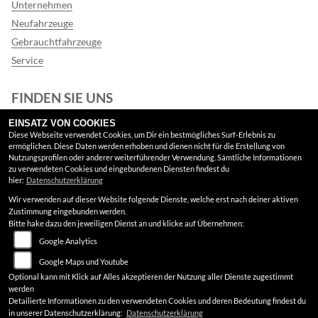
Unternehmen
Neufahrzeuge
Gebrauchtfahrzeuge
Service
FINDEN SIE UNS
EINSATZ VON COOKIES
Facebook
Diese Webseite verwendet Cookies, um Dir ein bestmögliches Surf-Erlebnis zu
ermöglichen. Diese Daten werden erhoben und dienen nicht für die Erstellung von
Google Maps
Nutzungsprofilen oder anderer weiterführender Verwendung. Sämtliche Informationen
zu verwendeten Cookies und eingebundenen Diensten findest du
hier:
Datenschutzerklärung
RECHTLICHES
Wir verwenden auf dieser Website folgende Dienste, welche erst nach deiner aktiven
Zustimmung eingebunden werden.
AGB
Bitte hake dazu den jeweiligen Dienst an und klicke auf Übernehmen:
Google Analytics
Impressum
Google Maps und Youtube
Datenschutz
Optional kann mit Klick auf Alles akzeptieren der Nutzung aller Dienste zugestimmt
werden
Disclaimer
Detailierte Informationen zu den verwendeten Cookies und deren Bedeutung findest du
in unserer Datenschutzerklärung:
Datenschutzerklärung